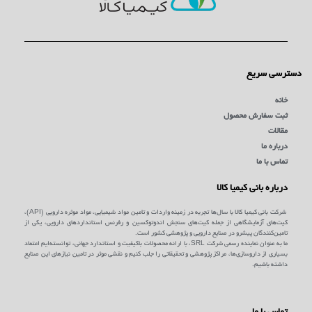
دسترسی سریع
خانه
ثبت سفارش محصول
مقالات
درباره ما
تماس با ما
درباره بانی کیمیا کالا
شرکت بانی کیمیا کالا با سال‌ها تجربه در زمینه واردات و تامین مواد شیمیایی، مواد موثره دارویی (API)،
کیت‌های آزمایشگاهی از جمله کیت‌های سنجش اندوتوکسین و رفرنس استانداردهای دارویی، یکی از
تامین‌کنندگان پیشرو در صنایع دارویی و پژوهشی کشور است.
ما به عنوان نماینده رسمی شرکت SRL، با ارائه محصولات باکیفیت و استاندارد جهانی، توانسته‌ایم اعتماد
بسیاری از داروسازی‌ها، مراکز پژوهشی و تحقیقاتی را جلب کنیم و نقشی موثر در تامین نیازهای این صنایع
داشته باشیم.