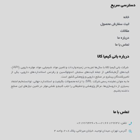
دسترسی سریع
خانه
ثبت سفارش محصول
مقالات
درباره ما
تماس با ما
درباره بانی کیمیا کالا
شرکت بانی کیمیا کالا با سال‌ها تجربه در زمینه واردات و تامین مواد شیمیایی، مواد موثره دارویی (API)،
کیت‌های آزمایشگاهی از جمله کیت‌های سنجش اندوتوکسین و رفرنس استانداردهای دارویی، یکی از
تامین‌کنندگان پیشرو در صنایع دارویی و پژوهشی کشور است.
ما به عنوان نماینده رسمی شرکت SRL، با ارائه محصولات باکیفیت و استاندارد جهانی، توانسته‌ایم اعتماد
بسیاری از داروسازی‌ها، مراکز پژوهشی و تحقیقاتی را جلب کنیم و نقشی موثر در تامین نیازهای این صنایع
داشته باشیم.
تماس با ما
تلفن: 02166129647-02166943609
آدرس: تهران، میدان توحید، خیابان میرخانی، پلاک 208، واحد 4