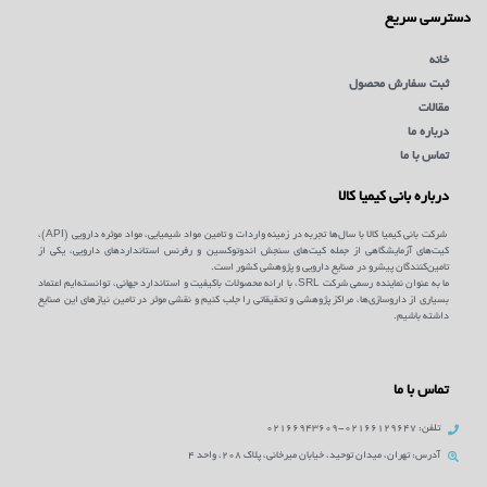
دسترسی سریع
خانه
ثبت سفارش محصول
مقالات
درباره ما
تماس با ما
درباره بانی کیمیا کالا
شرکت بانی کیمیا کالا با سال‌ها تجربه در زمینه واردات و تامین مواد شیمیایی، مواد موثره دارویی (API)،
کیت‌های آزمایشگاهی از جمله کیت‌های سنجش اندوتوکسین و رفرنس استانداردهای دارویی، یکی از
تامین‌کنندگان پیشرو در صنایع دارویی و پژوهشی کشور است.
ما به عنوان نماینده رسمی شرکت SRL، با ارائه محصولات باکیفیت و استاندارد جهانی، توانسته‌ایم اعتماد
بسیاری از داروسازی‌ها، مراکز پژوهشی و تحقیقاتی را جلب کنیم و نقشی موثر در تامین نیازهای این صنایع
داشته باشیم.
تماس با ما
تلفن: 02166129647-02166943609
آدرس: تهران، میدان توحید، خیابان میرخانی، پلاک 208، واحد 4