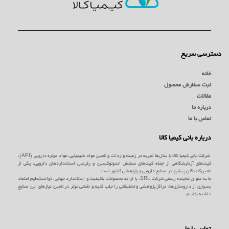
دسترسی سریع
خانه
ثبت سفارش محصول
مقالات
درباره ما
تماس با ما
درباره بانی کیمیا کالا
شرکت بانی کیمیا کالا با سال‌ها تجربه در زمینه واردات و تامین مواد شیمیایی، مواد موثره دارویی (API)،
کیت‌های آزمایشگاهی از جمله کیت‌های سنجش اندوتوکسین و رفرنس استانداردهای دارویی، یکی از
تامین‌کنندگان پیشرو در صنایع دارویی و پژوهشی کشور است.
ما به عنوان نماینده رسمی شرکت SRL، با ارائه محصولات باکیفیت و استاندارد جهانی، توانسته‌ایم اعتماد
بسیاری از داروسازی‌ها، مراکز پژوهشی و تحقیقاتی را جلب کنیم و نقشی موثر در تامین نیازهای این صنایع
داشته باشیم.