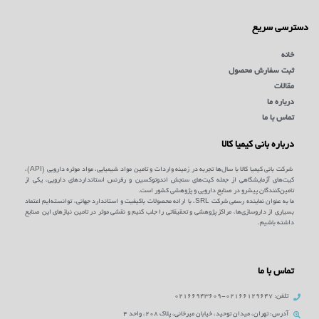
دسترسی سریع
خانه
ثبت سفارش محصول
مقالات
درباره ما
تماس با ما
درباره بانی کیمیا کالا
شرکت بانی کیمیا کالا با سال‌ها تجربه در زمینه واردات و تامین مواد شیمیایی، مواد موثره دارویی (API)،
کیت‌های آزمایشگاهی از جمله کیت‌های سنجش اندوتوکسین و رفرنس استانداردهای دارویی، یکی از
تامین‌کنندگان پیشرو در صنایع دارویی و پژوهشی کشور است.
ما به عنوان نماینده رسمی شرکت SRL، با ارائه محصولات باکیفیت و استاندارد جهانی، توانسته‌ایم اعتماد
بسیاری از داروسازی‌ها، مراکز پژوهشی و تحقیقاتی را جلب کنیم و نقشی موثر در تامین نیازهای این صنایع
داشته باشیم.
تماس با ما
تلفن: 02166129647-02166943609
آدرس: تهران، میدان توحید، خیابان میرخانی، پلاک 208، واحد 4