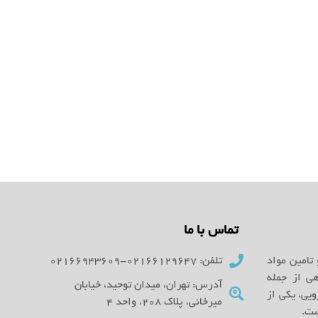
تماس با ما
 تامین مواد
تلفن: 02166129647-02166943609
ای آزمایشگاهی از جمله
آدرس: تهران، میدان توحید، خیابان
یی، یکی از
میرخانی، پلاک 208، واحد 4
ست.