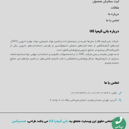
ثبت سفارش محصول
مقالات
درباره ما
تماس با ما
درباره بانی کیمیا کالا
شرکت بانی کیمیا کالا با سال‌ها تجربه در زمینه واردات و تامین مواد شیمیایی، مواد موثره دارویی (API)،
کیت‌های آزمایشگاهی از جمله کیت‌های سنجش اندوتوکسین و رفرنس استانداردهای دارویی، یکی از
تامین‌کنندگان پیشرو در صنایع دارویی و پژوهشی کشور است.
ما به عنوان نماینده رسمی شرکت SRL، با ارائه محصولات باکیفیت و استاندارد جهانی، توانسته‌ایم اعتماد
بسیاری از داروسازی‌ها، مراکز پژوهشی و تحقیقاتی را جلب کنیم و نقشی موثر در تامین نیازهای این صنایع
داشته باشیم.
تماس با ما
تلفن: 02166129647-02166943609
آدرس: تهران، میدان توحید، خیابان میرخانی، پلاک 208، واحد 4
بانی کیمیا کالا
منسیکس
©تمامی حقوق این وبسایت متعلق به
می باشد طراحی:
تماس