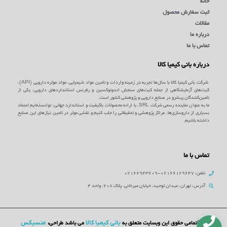
خانه
ثبت سفارش محصول
مقالات
درباره ما
تماس با ما
درباره بانی کیمیا کالا
شرکت بانی کیمیا کالا با سال‌ها تجربه در زمینه واردات و تامین مواد شیمیایی، مواد موثره دارویی (API)،
کیت‌های آزمایشگاهی از جمله کیت‌های سنجش اندوتوکسین و رفرنس استانداردهای دارویی، یکی از
تامین‌کنندگان پیشرو در صنایع دارویی و پژوهشی کشور است.
ما به عنوان نماینده رسمی شرکت SRL، با ارائه محصولات باکیفیت و استاندارد جهانی، توانسته‌ایم اعتماد
بسیاری از داروسازی‌ها، مراکز پژوهشی و تحقیقاتی را جلب کنیم و نقشی موثر در تامین نیازهای این صنایع
داشته باشیم.
تماس با ما
تلفن: 02166129647-02166943609
آدرس: تهران، میدان توحید، خیابان میرخانی، پلاک 208، واحد 4
بانی کیمیا کالا
منسیکس
©تمامی حقوق این وبسایت متعلق به
می باشد طراحی: