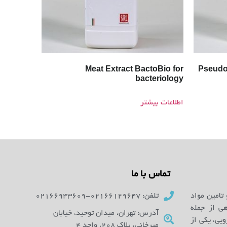
Meat Extract BactoBio for
Pseudo
bacteriology
اطلاعات بیشتر
تماس با ما
 تامین مواد
تلفن: 02166129647-02166943609
ای آزمایشگاهی از جمله
آدرس: تهران، میدان توحید، خیابان
یی، یکی از
میرخانی، پلاک 208، واحد 4