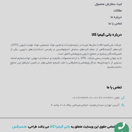
ثبت سفارش محصول
مقالات
درباره ما
تماس با ما
درباره بانی کیمیا کالا
شرکت بانی کیمیا کالا با سال‌ها تجربه در زمینه واردات و تامین مواد شیمیایی، مواد موثره دارویی (API)،
کیت‌های آزمایشگاهی از جمله کیت‌های سنجش اندوتوکسین و رفرنس استانداردهای دارویی، یکی از
تامین‌کنندگان پیشرو در صنایع دارویی و پژوهشی کشور است.
ما به عنوان نماینده رسمی شرکت SRL، با ارائه محصولات باکیفیت و استاندارد جهانی، توانسته‌ایم اعتماد
بسیاری از داروسازی‌ها، مراکز پژوهشی و تحقیقاتی را جلب کنیم و نقشی موثر در تامین نیازهای این صنایع
داشته باشیم.
تماس با ما
تلفن: 02166129647-02166943609
آدرس: تهران، میدان توحید، خیابان میرخانی، پلاک 208، واحد 4
بانی کیمیا کالا
منسیکس
©تمامی حقوق این وبسایت متعلق به
می باشد طراحی: