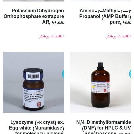
Potassium Dihydrogen
2-Amino-2-Methyl-1-
Orthophosphate extrapure
Propanol (AMP Buffer)
AR, 99.5%
pure, 95%
اطلاعات بیشتر
اطلاعات بیشتر
Lysozyme (3x cryst) ex.
N,N-Dimethylformamide
Egg white (Muramidase)
(DMF) for HPLC & UV