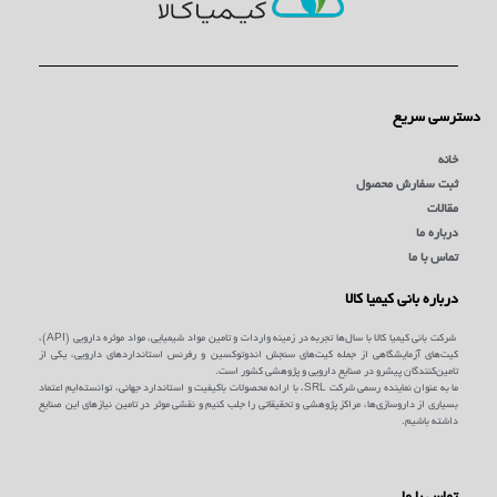
دسترسی سریع
خانه
ثبت سفارش محصول
مقالات
درباره ما
تماس با ما
درباره بانی کیمیا کالا
شرکت بانی کیمیا کالا با سال‌ها تجربه در زمینه واردات و تامین مواد شیمیایی، مواد موثره دارویی (API)،
کیت‌های آزمایشگاهی از جمله کیت‌های سنجش اندوتوکسین و رفرنس استانداردهای دارویی، یکی از
تامین‌کنندگان پیشرو در صنایع دارویی و پژوهشی کشور است.
ما به عنوان نماینده رسمی شرکت SRL، با ارائه محصولات باکیفیت و استاندارد جهانی، توانسته‌ایم اعتماد
بسیاری از داروسازی‌ها، مراکز پژوهشی و تحقیقاتی را جلب کنیم و نقشی موثر در تامین نیازهای این صنایع
داشته باشیم.