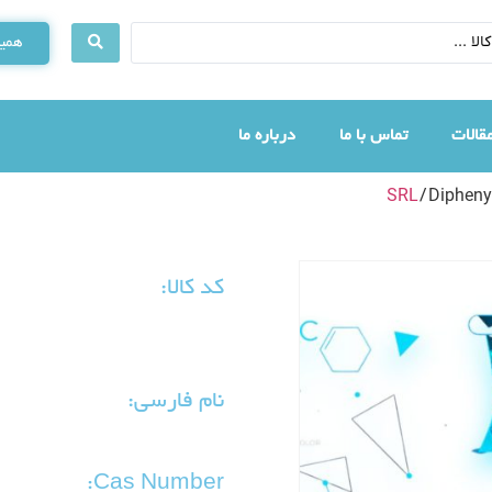
همین
قالات
تماس با ما
درباره ما
SRL
/ Dipheny
کد کالا:
نام فارسی:
Cas Number: