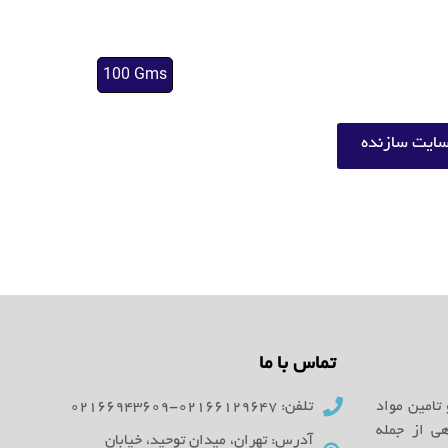
100 Gms
ایت سازنده
تماس با ما
 تامین مواد
تلفن: 02166129647-02166943609
ای آزمایشگاهی از جمله
آدرس: تهران، میدان توحید، خیابان