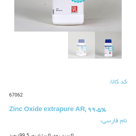
کد کالا:
67062
Zinc Oxide extrapure AR, 99.5%
نام فارسی:
اکسید روی اکستراپیور 99.5درصد