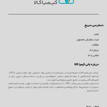
دسترسی سریع
خانه
ثبت سفارش محصول
مقالات
درباره ما
تماس با ما
درباره بانی کیمیا کالا
شرکت بانی کیمیا کالا با سال‌ها تجربه در زمینه واردات و تامین مواد شیمیایی، مواد موثره دارویی (API)،
کیت‌های آزمایشگاهی از جمله کیت‌های سنجش اندوتوکسین و رفرنس استانداردهای دارویی، یکی از
تامین‌کنندگان پیشرو در صنایع دارویی و پژوهشی کشور است.
ما به عنوان نماینده رسمی شرکت SRL، با ارائه محصولات باکیفیت و استاندارد جهانی، توانسته‌ایم اعتماد
بسیاری از داروسازی‌ها، مراکز پژوهشی و تحقیقاتی را جلب کنیم و نقشی موثر در تامین نیازهای این صنایع
داشته باشیم.