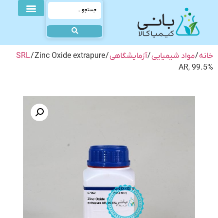
خانه
/
مواد شیمیایی
/
آزمایشگاهی
/
/ Zinc Oxide extrapure
SRL
AR, 99.5%